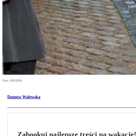
Foto: PAP/EPA
Danuta Walewska
Zabookuj najlepsze treści na wakacje