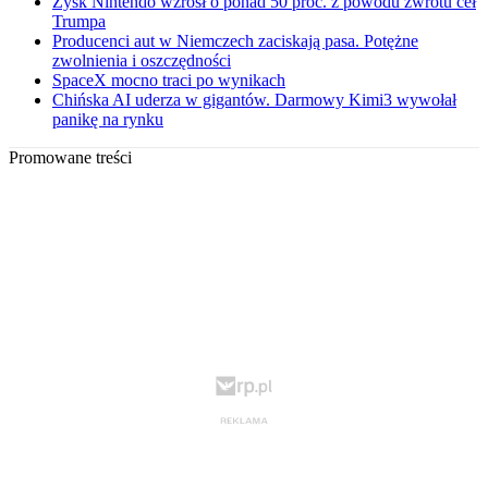
Zysk Nintendo wzrósł o ponad 50 proc. z powodu zwrotu ceł
Trumpa
Producenci aut w Niemczech zaciskają pasa. Potężne
zwolnienia i oszczędności
SpaceX mocno traci po wynikach
Chińska AI uderza w gigantów. Darmowy Kimi3 wywołał
panikę na rynku
Promowane treści