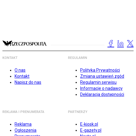
KONTAKT
REGULAMIN
O nas
Polityka Prywatności
Kontakt
Zmiana ustawień zgód
Napisz do nas
Regulamin serwisu
Informacje o nadawcy
Deklaracja dostępności
REKLAMA I PRENUMERATA
PARTNERZY
Reklama
E-kiosk.pl
Ogłoszenia
E-gazety.pl