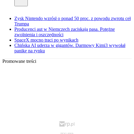
Zysk Nintendo wzrósł o ponad 50 proc. z powodu zwrotu ceł
Trumpa
Producenci aut w Niemczech zaciskają pasa. Potężne
zwolnienia i oszczędności
SpaceX mocno traci po wynikach
Chińska AI uderza w gigantów. Darmowy Kimi3 wywołał
panikę na rynku
Promowane treści