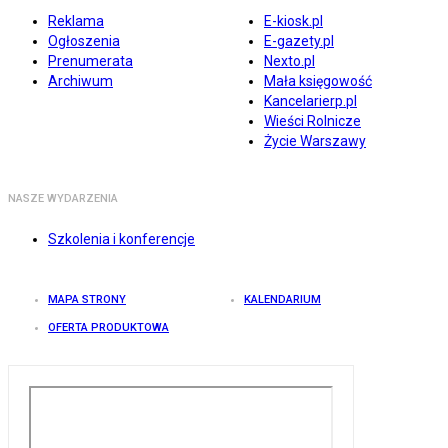
Reklama
E-kiosk.pl
Ogłoszenia
E-gazety.pl
Prenumerata
Nexto.pl
Archiwum
Mała księgowość
Kancelarierp.pl
Wieści Rolnicze
Życie Warszawy
NASZE WYDARZENIA
Szkolenia i konferencje
MAPA STRONY
KALENDARIUM
OFERTA PRODUKTOWA