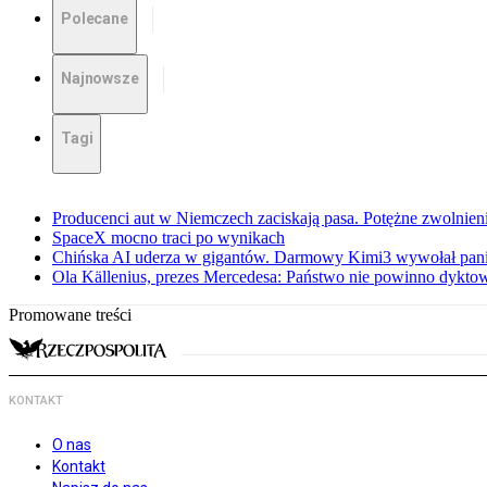
Polecane
Najnowsze
Tagi
Producenci aut w Niemczech zaciskają pasa. Potężne zwolnieni
SpaceX mocno traci po wynikach
Chińska AI uderza w gigantów. Darmowy Kimi3 wywołał pani
Ola Källenius, prezes Mercedesa: Państwo nie powinno dykto
Promowane treści
KONTAKT
O nas
Kontakt