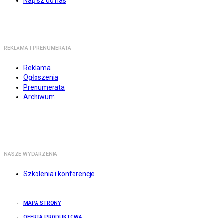
Napisz do nas
REKLAMA I PRENUMERATA
Reklama
Ogłoszenia
Prenumerata
Archiwum
NASZE WYDARZENIA
Szkolenia i konferencje
MAPA STRONY
OFERTA PRODUKTOWA