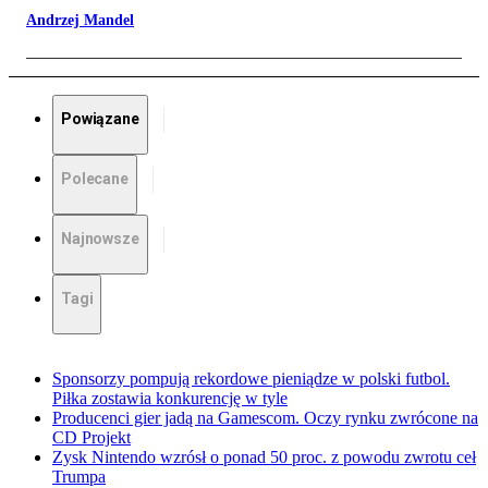
Andrzej Mandel
Powiązane
Polecane
Najnowsze
Tagi
Sponsorzy pompują rekordowe pieniądze w polski futbol.
Piłka zostawia konkurencję w tyle
Producenci gier jadą na Gamescom. Oczy rynku zwrócone na
CD Projekt
Zysk Nintendo wzrósł o ponad 50 proc. z powodu zwrotu ceł
Trumpa