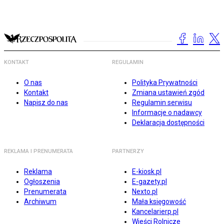
KONTAKT
REGULAMIN
O nas
Polityka Prywatności
Kontakt
Zmiana ustawień zgód
Napisz do nas
Regulamin serwisu
Informacje o nadawcy
Deklaracja dostępności
REKLAMA I PRENUMERATA
PARTNERZY
Reklama
E-kiosk.pl
Ogłoszenia
E-gazety.pl
Prenumerata
Nexto.pl
Archiwum
Mała księgowość
Kancelarierp.pl
Wieści Rolnicze