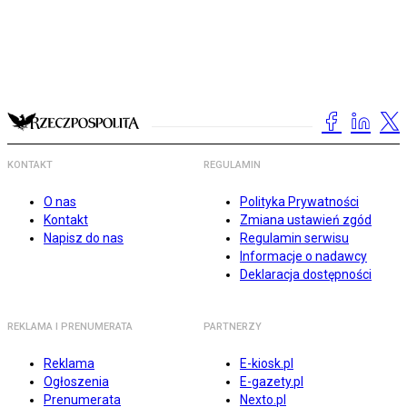
KONTAKT
REGULAMIN
O nas
Polityka Prywatności
Kontakt
Zmiana ustawień zgód
Napisz do nas
Regulamin serwisu
Informacje o nadawcy
Deklaracja dostępności
REKLAMA I PRENUMERATA
PARTNERZY
Reklama
E-kiosk.pl
Ogłoszenia
E-gazety.pl
Prenumerata
Nexto.pl