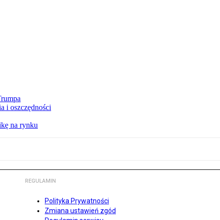
 Trumpa
a i oszczędności
kę na rynku
REGULAMIN
Polityka Prywatności
Zmiana ustawień zgód