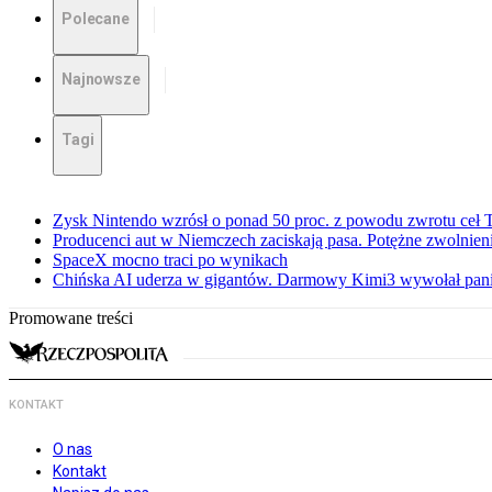
Polecane
Najnowsze
Tagi
Zysk Nintendo wzrósł o ponad 50 proc. z powodu zwrotu ceł
Producenci aut w Niemczech zaciskają pasa. Potężne zwolnieni
SpaceX mocno traci po wynikach
Chińska AI uderza w gigantów. Darmowy Kimi3 wywołał pani
Promowane treści
KONTAKT
O nas
Kontakt