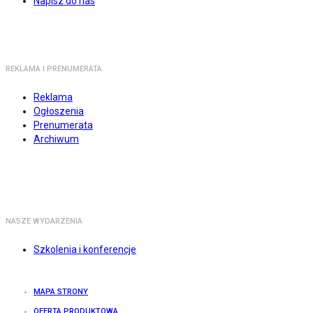
Napisz do nas
REKLAMA I PRENUMERATA
Reklama
Ogłoszenia
Prenumerata
Archiwum
NASZE WYDARZENIA
Szkolenia i konferencje
MAPA STRONY
OFERTA PRODUKTOWA