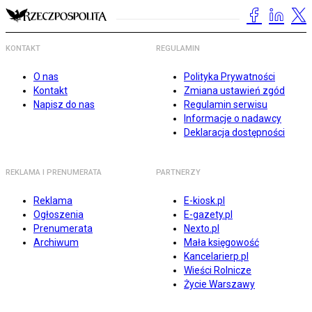
KONTAKT
REGULAMIN
O nas
Polityka Prywatności
Kontakt
Zmiana ustawień zgód
Napisz do nas
Regulamin serwisu
Informacje o nadawcy
Deklaracja dostępności
REKLAMA I PRENUMERATA
PARTNERZY
Reklama
E-kiosk.pl
Ogłoszenia
E-gazety.pl
Prenumerata
Nexto.pl
Archiwum
Mała księgowość
Kancelarierp.pl
Wieści Rolnicze
Życie Warszawy