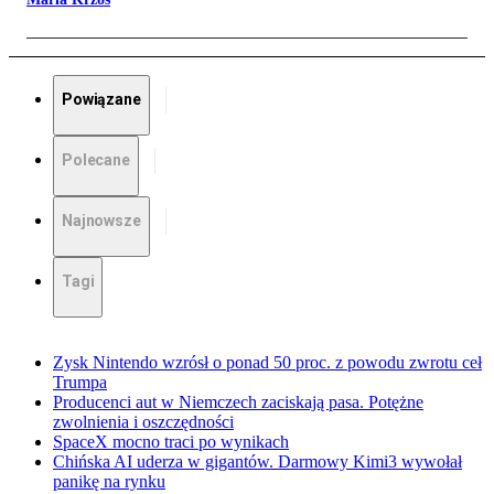
Powiązane
Polecane
Najnowsze
Tagi
Zysk Nintendo wzrósł o ponad 50 proc. z powodu zwrotu ceł
Trumpa
Producenci aut w Niemczech zaciskają pasa. Potężne
zwolnienia i oszczędności
SpaceX mocno traci po wynikach
Chińska AI uderza w gigantów. Darmowy Kimi3 wywołał
panikę na rynku