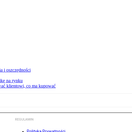
a i oszczędności
kę na rynku
wać klientowi, co ma kupować
REGULAMIN
Polityka Prywatności