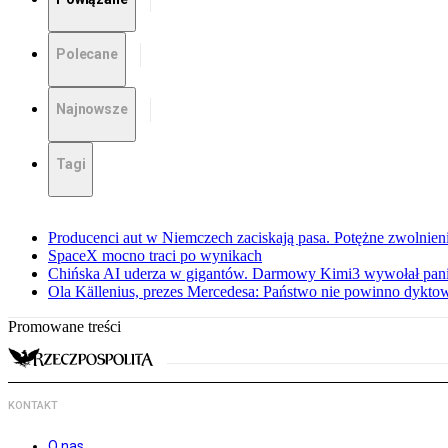
Polecane
Najnowsze
Tagi
Producenci aut w Niemczech zaciskają pasa. Potężne zwolnieni
SpaceX mocno traci po wynikach
Chińska AI uderza w gigantów. Darmowy Kimi3 wywołał pani
Ola Källenius, prezes Mercedesa: Państwo nie powinno dykto
Promowane treści
KONTAKT
O nas