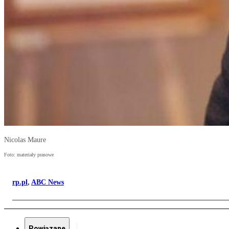
Nicolas Maure
Foto: materiały prasowe
rp.pl
,
ABC News
Powiązane