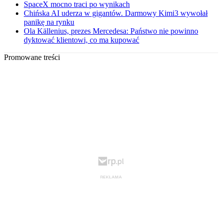
SpaceX mocno traci po wynikach
Chińska AI uderza w gigantów. Darmowy Kimi3 wywołał
panikę na rynku
Ola Källenius, prezes Mercedesa: Państwo nie powinno
dyktować klientowi, co ma kupować
Promowane treści