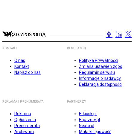
KONTAKT
REGULAMIN
O nas
Polityka Prywatności
Kontakt
Zmiana ustawień zgód
Napisz do nas
Regulamin serwisu
Informacje o nadawcy
Deklaracja dostępności
REKLAMA I PRENUMERATA
PARTNERZY
Reklama
E-kiosk.pl
Ogłoszenia
E-gazety.pl
Prenumerata
Nexto.pl
Archiwum
Mała księgowość