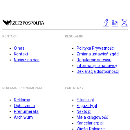
KONTAKT
REGULAMIN
O nas
Polityka Prywatności
Kontakt
Zmiana ustawień zgód
Napisz do nas
Regulamin serwisu
Informacje o nadawcy
Deklaracja dostępności
REKLAMA I PRENUMERATA
PARTNERZY
Reklama
E-kiosk.pl
Ogłoszenia
E-gazety.pl
Prenumerata
Nexto.pl
Archiwum
Mała księgowość
Kancelarierp.pl
Wieści Rolnicze