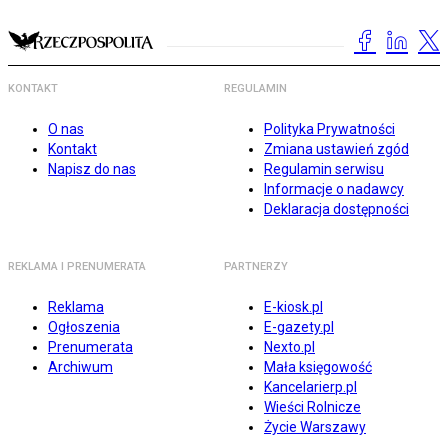
KONTAKT
REGULAMIN
O nas
Polityka Prywatności
Kontakt
Zmiana ustawień zgód
Napisz do nas
Regulamin serwisu
Informacje o nadawcy
Deklaracja dostępności
REKLAMA I PRENUMERATA
PARTNERZY
Reklama
E-kiosk.pl
Ogłoszenia
E-gazety.pl
Prenumerata
Nexto.pl
Archiwum
Mała księgowość
Kancelarierp.pl
Wieści Rolnicze
Życie Warszawy