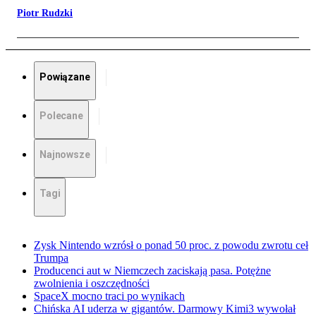
Piotr Rudzki
Powiązane
Polecane
Najnowsze
Tagi
Zysk Nintendo wzrósł o ponad 50 proc. z powodu zwrotu ceł
Trumpa
Producenci aut w Niemczech zaciskają pasa. Potężne
zwolnienia i oszczędności
SpaceX mocno traci po wynikach
Chińska AI uderza w gigantów. Darmowy Kimi3 wywołał