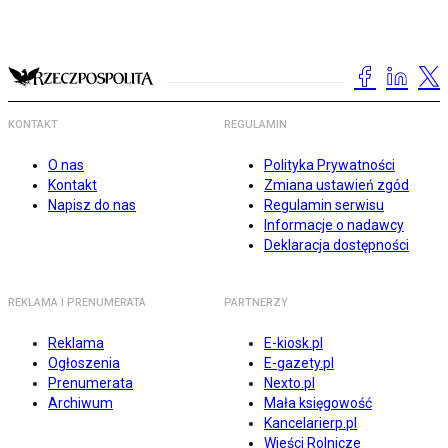
KONTAKT
REGULAMIN
O nas
Polityka Prywatności
Kontakt
Zmiana ustawień zgód
Napisz do nas
Regulamin serwisu
Informacje o nadawcy
Deklaracja dostępności
REKLAMA I PRENUMERATA
PARTNERZY
Reklama
E-kiosk.pl
Ogłoszenia
E-gazety.pl
Prenumerata
Nexto.pl
Archiwum
Mała księgowość
Kancelarierp.pl
Wieści Rolnicze