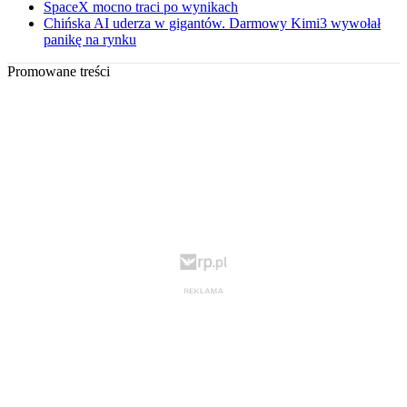
SpaceX mocno traci po wynikach
Chińska AI uderza w gigantów. Darmowy Kimi3 wywołał
panikę na rynku
Promowane treści