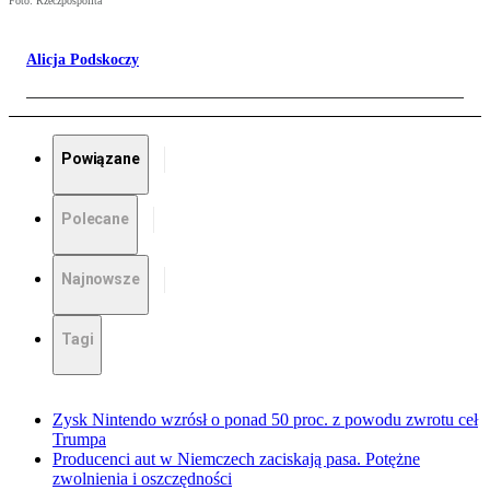
Foto: Rzeczpospolita
Alicja Podskoczy
Powiązane
Polecane
Najnowsze
Tagi
Zysk Nintendo wzrósł o ponad 50 proc. z powodu zwrotu ceł
Trumpa
Producenci aut w Niemczech zaciskają pasa. Potężne
zwolnienia i oszczędności