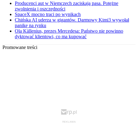
Producenci aut w Niemczech zaciskają pasa. Potężne
zwolnienia i oszczędności
SpaceX mocno traci po wynikach
Chińska AI uderza w gigantów. Darmowy Kimi3 wywołał
panikę na rynku
Ola Källenius, prezes Mercedesa: Państwo nie powinno
dyktować klientowi, co ma kupować
Promowane treści