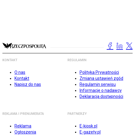
KONTAKT
REGULAMIN
O nas
Polityka Prywatności
Kontakt
Zmiana ustawień zgód
Napisz do nas
Regulamin serwisu
Informacje o nadawcy
Deklaracja dostępności
REKLAMA I PRENUMERATA
PARTNERZY
Reklama
E-kiosk.pl
Ogłoszenia
E-gazety.pl