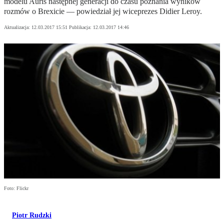
modelu Auris następnej generacji do czasu poznania wyników
rozmów o Brexicie — powiedział jej wiceprezes Didier Leroy.
Aktualizacja:
12.03.2017 15:51
Publikacja:
12.03.2017 14:46
Foto: Flickr
Piotr Rudzki