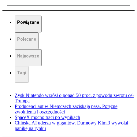
Powiązane
Polecane
Najnowsze
Tagi
Zysk Nintendo wzrósł o ponad 50 proc. z powodu zwrotu ceł
Trumpa
Producenci aut w Niemczech zaciskają pasa. Potężne
zwolnienia i oszczędności
SpaceX mocno traci po wynikach
Chińska AI uderza w gigantów. Darmowy Kimi3 wywołał
panikę na rynku