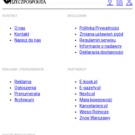
KONTAKT
REGULAMIN
O nas
Polityka Prywatności
Kontakt
Zmiana ustawień zgód
Napisz do nas
Regulamin serwisu
Informacje o nadawcy
Deklaracja dostępności
REKLAMA I PRENUMERATA
PARTNERZY
Reklama
E-kiosk.pl
Ogłoszenia
E-gazety.pl
Prenumerata
Nexto.pl
Archiwum
Mała księgowość
Kancelarierp.pl
Wieści Rolnicze
Życie Warszawy