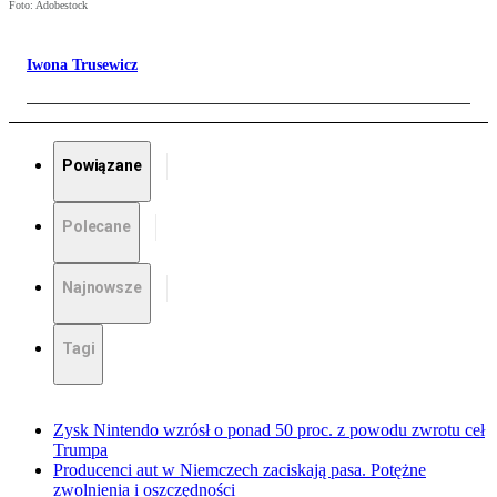
Foto: Adobestock
Iwona Trusewicz
Powiązane
Polecane
Najnowsze
Tagi
Zysk Nintendo wzrósł o ponad 50 proc. z powodu zwrotu ceł
Trumpa
Producenci aut w Niemczech zaciskają pasa. Potężne
zwolnienia i oszczędności