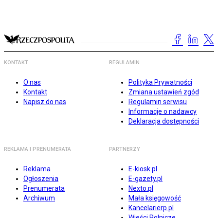
KONTAKT
REGULAMIN
O nas
Polityka Prywatności
Kontakt
Zmiana ustawień zgód
Napisz do nas
Regulamin serwisu
Informacje o nadawcy
Deklaracja dostępności
REKLAMA I PRENUMERATA
PARTNERZY
Reklama
E-kiosk.pl
Ogłoszenia
E-gazety.pl
Prenumerata
Nexto.pl
Archiwum
Mała księgowość
Kancelarierp.pl
Wieści Rolnicze