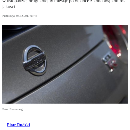
w listopadzie, drugi kolejny miesiąc po wpadce z końcową kontrolą
jakości
Publikacja:
04.12.2017 09:43
Foto: Bloomberg
Piotr Rudzki