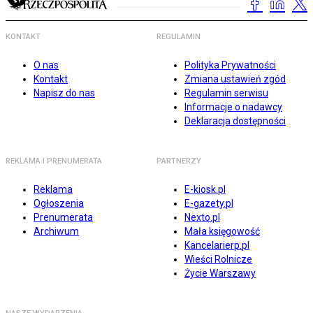
KONTAKT
REGULAMIN
O nas
Polityka Prywatności
Kontakt
Zmiana ustawień zgód
Napisz do nas
Regulamin serwisu
Informacje o nadawcy
Deklaracja dostępności
REKLAMA I PRENUMERATA
PARTNERZY
Reklama
E-kiosk.pl
Ogłoszenia
E-gazety.pl
Prenumerata
Nexto.pl
Archiwum
Mała księgowość
Kancelarierp.pl
Wieści Rolnicze
Życie Warszawy