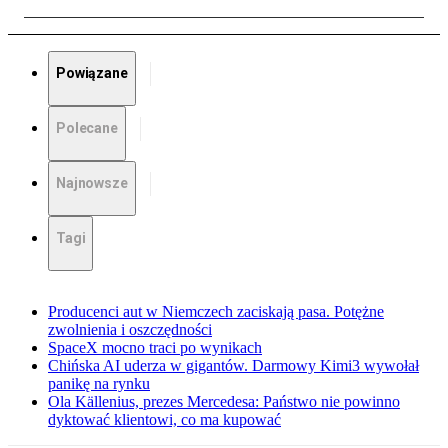
Powiązane
Polecane
Najnowsze
Tagi
Producenci aut w Niemczech zaciskają pasa. Potężne
zwolnienia i oszczędności
SpaceX mocno traci po wynikach
Chińska AI uderza w gigantów. Darmowy Kimi3 wywołał
panikę na rynku
Ola Källenius, prezes Mercedesa: Państwo nie powinno
dyktować klientowi, co ma kupować