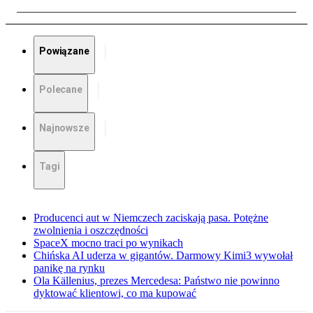
Powiązane
Polecane
Najnowsze
Tagi
Producenci aut w Niemczech zaciskają pasa. Potężne
zwolnienia i oszczędności
SpaceX mocno traci po wynikach
Chińska AI uderza w gigantów. Darmowy Kimi3 wywołał
panikę na rynku
Ola Källenius, prezes Mercedesa: Państwo nie powinno
dyktować klientowi, co ma kupować