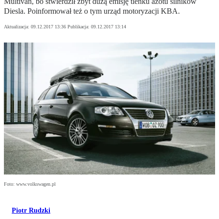
Multivan, bo stwierdził zbyt dużą emisję tlenku azotu silników
Diesla. Poinformował też o tym urząd motoryzacji KBA.
Aktualizacja:
09.12.2017 13:36
Publikacja:
09.12.2017 13:14
Foto: www.volkswagen.pl
Piotr Rudzki