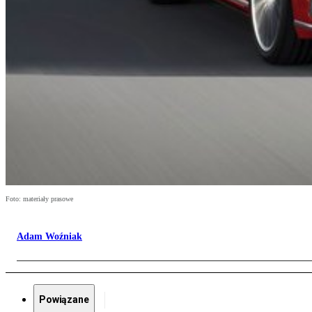
Foto: materiały prasowe
Adam Woźniak
Powiązane