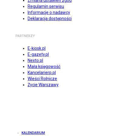
Zmiana ustawień zgód
Regulamin serwisu
Informacje o nadawcy
Deklaracja dostępności
PARTNERZY
E-kiosk.pl
E-gazety.pl
Nexto.pl
Mała księgowość
Kancelarierp.pl
Wieści Rolnicze
Życie Warszawy
KALENDARIUM