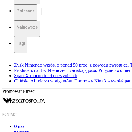
Polecane
Najnowsze
Tagi
Zysk Nintendo wzrósł o ponad 50 proc. z powodu zwrotu ceł
Producenci aut w Niemczech zaciskają pasa. Potężne zwolnieni
SpaceX mocno traci po wynikach
Chińska AI uderza w gigantów. Darmowy Kimi3 wywołał pani
Promowane treści
KONTAKT
O nas