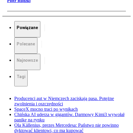
Piotr Rudzki
Powiązane
Polecane
Najnowsze
Tagi
Producenci aut w Niemczech zaciskają pasa. Potężne
zwolnienia i oszczędności
SpaceX mocno traci po wynikach
Chińska AI uderza w gigantów. Darmowy Kimi3 wywołał
panikę na rynku
Ola Källenius, prezes Mercedesa: Państwo nie powinno
dyktować klientowi, co ma kupować