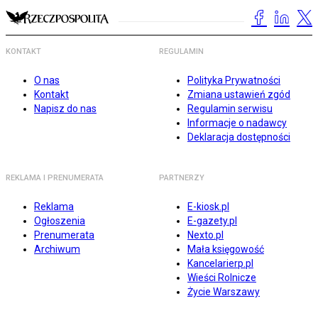
KONTAKT
REGULAMIN
O nas
Polityka Prywatności
Kontakt
Zmiana ustawień zgód
Napisz do nas
Regulamin serwisu
Informacje o nadawcy
Deklaracja dostępności
REKLAMA I PRENUMERATA
PARTNERZY
Reklama
E-kiosk.pl
Ogłoszenia
E-gazety.pl
Prenumerata
Nexto.pl
Archiwum
Mała księgowość
Kancelarierp.pl
Wieści Rolnicze
Życie Warszawy