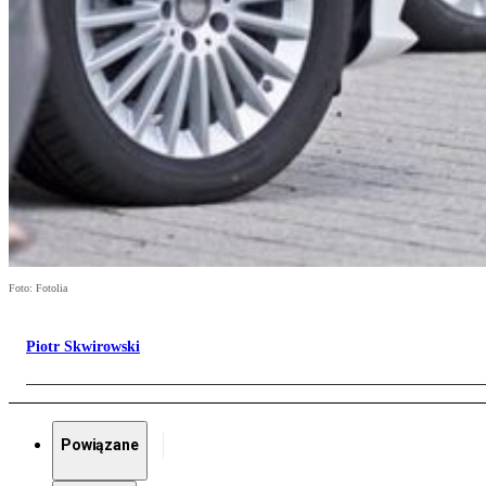
Foto: Fotolia
Piotr Skwirowski
Powiązane