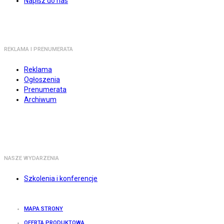
Napisz do nas
REKLAMA I PRENUMERATA
Reklama
Ogłoszenia
Prenumerata
Archiwum
NASZE WYDARZENIA
Szkolenia i konferencje
MAPA STRONY
OFERTA PRODUKTOWA