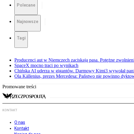
Polecane
Najnowsze
Tagi
Producenci aut w Niemczech zaciskają pasa. Potężne zwolnieni
SpaceX mocno traci po wynikach
Chińska AI uderza w gigantów. Darmowy Kimi3 wywołał pani
Ola Källenius, prezes Mercedesa: Państwo nie powinno dykto
Promowane treści
KONTAKT
O nas
Kontakt