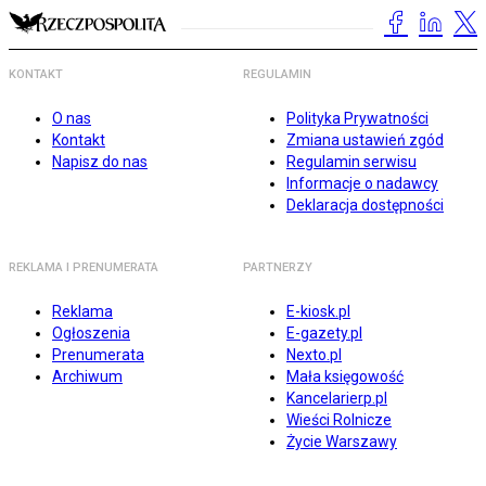
KONTAKT
REGULAMIN
O nas
Polityka Prywatności
Kontakt
Zmiana ustawień zgód
Napisz do nas
Regulamin serwisu
Informacje o nadawcy
Deklaracja dostępności
REKLAMA I PRENUMERATA
PARTNERZY
Reklama
E-kiosk.pl
Ogłoszenia
E-gazety.pl
Prenumerata
Nexto.pl
Archiwum
Mała księgowość
Kancelarierp.pl
Wieści Rolnicze
Życie Warszawy