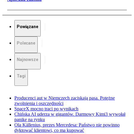
Powiązane
Polecane
Najnowsze
Tagi
Producenci aut w Niemczech zaciskają pasa. Potężne
zwolnienia i oszczędności
SpaceX mocno traci po wynikach
Chińska AI uderza w gigantów. Darmowy Kimi3 wywołał
panikę na rynku
Ola Källenius, prezes Mercedesa: Państwo nie powinno
dyktować klientowi, co ma kupować