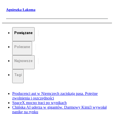
Agnieszka Łakoma
Powiązane
Polecane
Najnowsze
Tagi
Producenci aut w Niemczech zaciskają pasa. Potężne
zwolnienia i oszczędności
SpaceX mocno traci po wynikach
Chińska AI uderza w gigantów. Darmowy Kimi3 wywołał
panikę na rynku