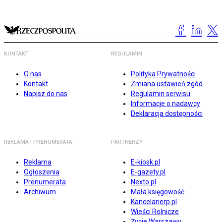
KONTAKT
REGULAMIN
O nas
Polityka Prywatności
Kontakt
Zmiana ustawień zgód
Napisz do nas
Regulamin serwisu
Informacje o nadawcy
Deklaracja dostępności
REKLAMA I PRENUMERATA
PARTNERZY
Reklama
E-kiosk.pl
Ogłoszenia
E-gazety.pl
Prenumerata
Nexto.pl
Archiwum
Mała księgowość
Kancelarierp.pl
Wieści Rolnicze
Życie Warszawy