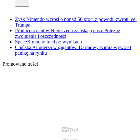
Zysk Nintendo wzrósł o ponad 50 proc. z powodu zwrotu ceł
Trumpa
Producenci aut w Niemczech zaciskają pasa. Potężne
zwolnienia i oszczędności
SpaceX mocno traci po wynikach
Chińska AI uderza w gigantów. Darmowy Kimi3 wywołał
panikę na rynku
Promowane treści