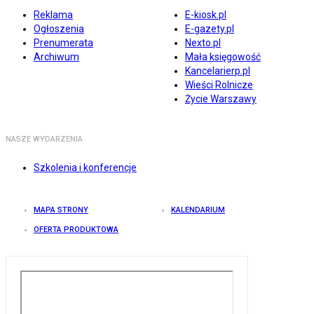
Reklama
E-kiosk.pl
Ogłoszenia
E-gazety.pl
Prenumerata
Nexto.pl
Archiwum
Mała księgowość
Kancelarierp.pl
Wieści Rolnicze
Życie Warszawy
NASZE WYDARZENIA
Szkolenia i konferencje
MAPA STRONY
KALENDARIUM
OFERTA PRODUKTOWA