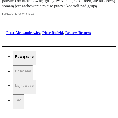
państwa do nierentownej grupy PSA Peugeot Citroen, ale kluczową
sprawą jest zachowanie miejsc pracy i kontroli nad grupą.
Publikacja:
14.10.2013 14:46
Piotr Aleksandrowicz
,
Piotr Rudzki
,
Reuters Reuters
Powiązane
Polecane
Najnowsze
Tagi