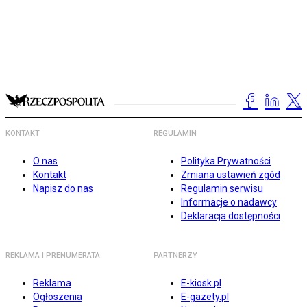
KONTAKT
REGULAMIN
O nas
Polityka Prywatności
Kontakt
Zmiana ustawień zgód
Napisz do nas
Regulamin serwisu
Informacje o nadawcy
Deklaracja dostępności
REKLAMA I PRENUMERATA
PARTNERZY
Reklama
E-kiosk.pl
Ogłoszenia
E-gazety.pl