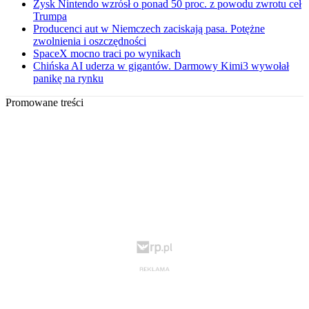
Zysk Nintendo wzrósł o ponad 50 proc. z powodu zwrotu ceł
Trumpa
Producenci aut w Niemczech zaciskają pasa. Potężne
zwolnienia i oszczędności
SpaceX mocno traci po wynikach
Chińska AI uderza w gigantów. Darmowy Kimi3 wywołał
panikę na rynku
Promowane treści