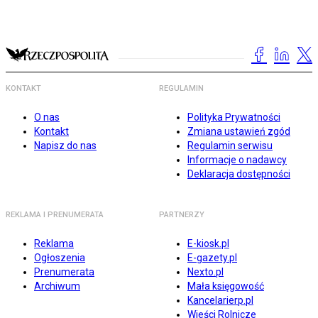
KONTAKT
REGULAMIN
O nas
Polityka Prywatności
Kontakt
Zmiana ustawień zgód
Napisz do nas
Regulamin serwisu
Informacje o nadawcy
Deklaracja dostępności
REKLAMA I PRENUMERATA
PARTNERZY
Reklama
E-kiosk.pl
Ogłoszenia
E-gazety.pl
Prenumerata
Nexto.pl
Archiwum
Mała księgowość
Kancelarierp.pl
Wieści Rolnicze