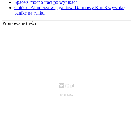
SpaceX mocno traci po wynikach
Chińska AI uderza w gigantów. Darmowy Kimi3 wywołał
panikę na rynku
Promowane treści