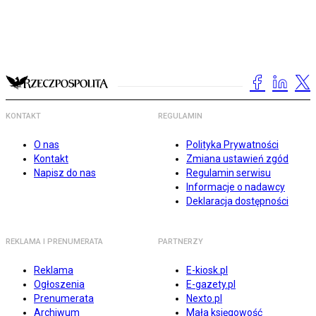
KONTAKT
REGULAMIN
O nas
Polityka Prywatności
Kontakt
Zmiana ustawień zgód
Napisz do nas
Regulamin serwisu
Informacje o nadawcy
Deklaracja dostępności
REKLAMA I PRENUMERATA
PARTNERZY
Reklama
E-kiosk.pl
Ogłoszenia
E-gazety.pl
Prenumerata
Nexto.pl
Archiwum
Mała księgowość