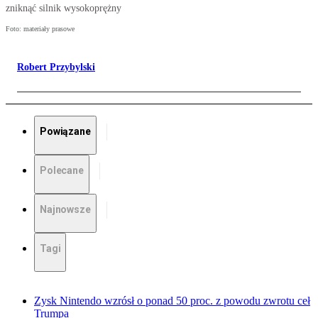
zniknąć silnik wysokoprężny
Foto: materiały prasowe
Robert Przybylski
Powiązane
Polecane
Najnowsze
Tagi
Zysk Nintendo wzrósł o ponad 50 proc. z powodu zwrotu ceł
Trumpa