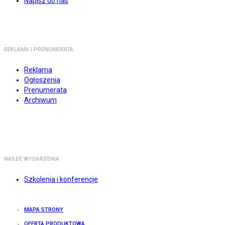
Napisz do nas
REKLAMA I PRENUMERATA
Reklama
Ogłoszenia
Prenumerata
Archiwum
NASZE WYDARZENIA
Szkolenia i konferencje
MAPA STRONY
OFERTA PRODUKTOWA