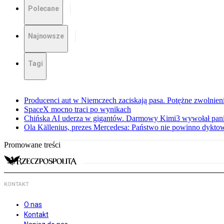
Polecane
Najnowsze
Tagi
Producenci aut w Niemczech zaciskają pasa. Potężne zwolnieni
SpaceX mocno traci po wynikach
Chińska AI uderza w gigantów. Darmowy Kimi3 wywołał pani
Ola Källenius, prezes Mercedesa: Państwo nie powinno dykto
Promowane treści
KONTAKT
O nas
Kontakt