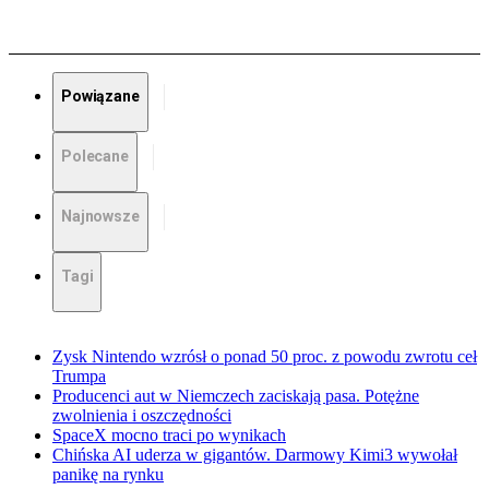
Powiązane
Polecane
Najnowsze
Tagi
Zysk Nintendo wzrósł o ponad 50 proc. z powodu zwrotu ceł
Trumpa
Producenci aut w Niemczech zaciskają pasa. Potężne
zwolnienia i oszczędności
SpaceX mocno traci po wynikach
Chińska AI uderza w gigantów. Darmowy Kimi3 wywołał
panikę na rynku