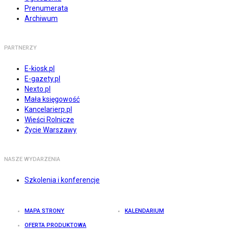
Prenumerata
Archiwum
PARTNERZY
E-kiosk.pl
E-gazety.pl
Nexto.pl
Mała księgowość
Kancelarierp.pl
Wieści Rolnicze
Życie Warszawy
NASZE WYDARZENIA
Szkolenia i konferencje
MAPA STRONY
KALENDARIUM
OFERTA PRODUKTOWA