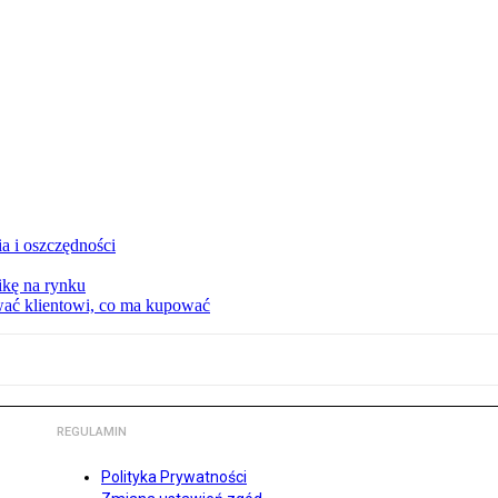
a i oszczędności
kę na rynku
wać klientowi, co ma kupować
REGULAMIN
Polityka Prywatności