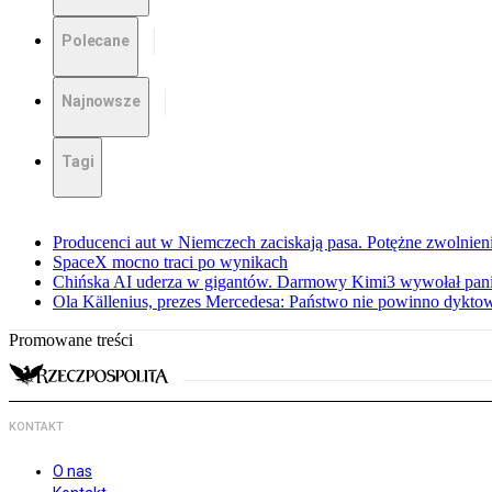
Polecane
Najnowsze
Tagi
Producenci aut w Niemczech zaciskają pasa. Potężne zwolnieni
SpaceX mocno traci po wynikach
Chińska AI uderza w gigantów. Darmowy Kimi3 wywołał pani
Ola Källenius, prezes Mercedesa: Państwo nie powinno dykto
Promowane treści
KONTAKT
O nas