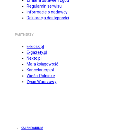
Zmiana ustawień zgód
Regulamin serwisu
Informacje o nadawcy
Deklaracja dostępności
PARTNERZY
E-kiosk.pl
E-gazety.pl
Nexto.pl
Mała księgowość
Kancelarierp.pl
Wieści Rolnicze
Życie Warszawy
KALENDARIUM