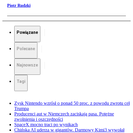
Piotr Rudzki
Powiązane
Polecane
Najnowsze
Tagi
Zysk Nintendo wzrósł o ponad 50 proc. z powodu zwrotu ceł
Trumpa
Producenci aut w Niemczech zaciskają pasa. Potężne
zwolnienia i oszczędności
SpaceX mocno traci po wynikach
Chińska AI uderza w gigantów. Darmowy Kimi3 wywołał