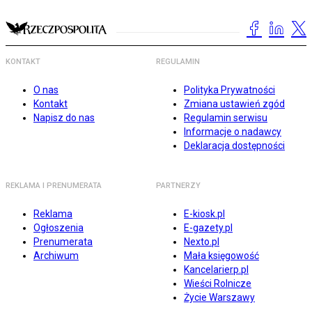
KONTAKT
REGULAMIN
O nas
Polityka Prywatności
Kontakt
Zmiana ustawień zgód
Napisz do nas
Regulamin serwisu
Informacje o nadawcy
Deklaracja dostępności
REKLAMA I PRENUMERATA
PARTNERZY
Reklama
E-kiosk.pl
Ogłoszenia
E-gazety.pl
Prenumerata
Nexto.pl
Archiwum
Mała księgowość
Kancelarierp.pl
Wieści Rolnicze
Życie Warszawy