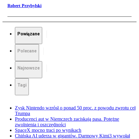
Robert Przybylski
Powiązane
Polecane
Najnowsze
Tagi
Zysk Nintendo wzrósł o ponad 50 proc. z powodu zwrotu ceł
Trumpa
Producenci aut w Niemczech zaciskają pasa. Potężne
zwolnienia i oszczędności
SpaceX mocno traci po wynikach
Chińska AI uderza w gigantów. Darmowy Kimi3 wywołał