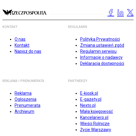
KONTAKT
REGULAMIN
O nas
Polityka Prywatności
Kontakt
Zmiana ustawień zgód
Napisz do nas
Regulamin serwisu
Informacje o nadawcy
Deklaracja dostępności
REKLAMA I PRENUMERATA
PARTNERZY
Reklama
E-kiosk.pl
Ogłoszenia
E-gazety.pl
Prenumerata
Nexto.pl
Archiwum
Mała księgowość
Kancelarierp.pl
Wieści Rolnicze
Życie Warszawy