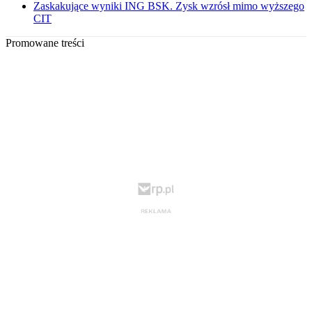
Zaskakujące wyniki ING BSK. Zysk wzrósł mimo wyższego
CIT
Promowane treści