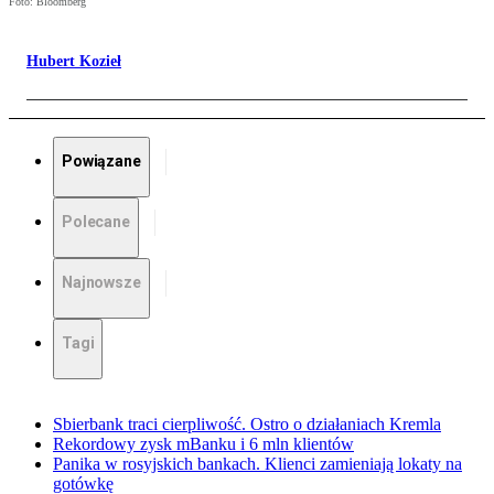
Foto: Bloomberg
Hubert Kozieł
Powiązane
Polecane
Najnowsze
Tagi
Sbierbank traci cierpliwość. Ostro o działaniach Kremla
Rekordowy zysk mBanku i 6 mln klientów
Panika w rosyjskich bankach. Klienci zamieniają lokaty na
gotówkę