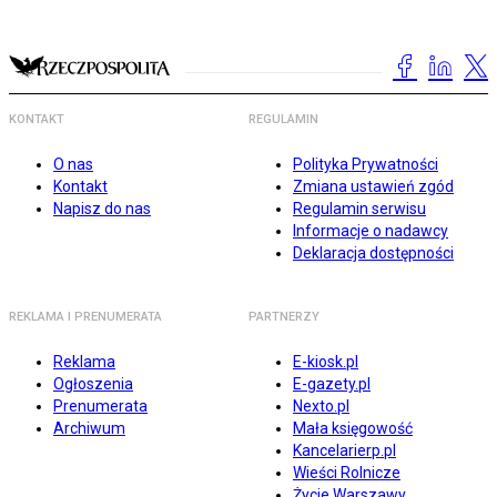
KONTAKT
REGULAMIN
O nas
Polityka Prywatności
Kontakt
Zmiana ustawień zgód
Napisz do nas
Regulamin serwisu
Informacje o nadawcy
Deklaracja dostępności
REKLAMA I PRENUMERATA
PARTNERZY
Reklama
E-kiosk.pl
Ogłoszenia
E-gazety.pl
Prenumerata
Nexto.pl
Archiwum
Mała księgowość
Kancelarierp.pl
Wieści Rolnicze
Życie Warszawy