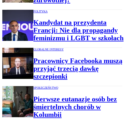
POLITYKA
Kandydat na prezydenta
Francji: Nie dla propagandy
feminizmu i LGBT w szkołach
GLOBALNE INTERESY
Pracownicy Facebooka muszą
przyjąć trzecią dawkę
szczepionki
SPOŁECZEŃSTWO
Pierwsze eutanazje osób bez
śmiertelnych chorób w
Kolumbii