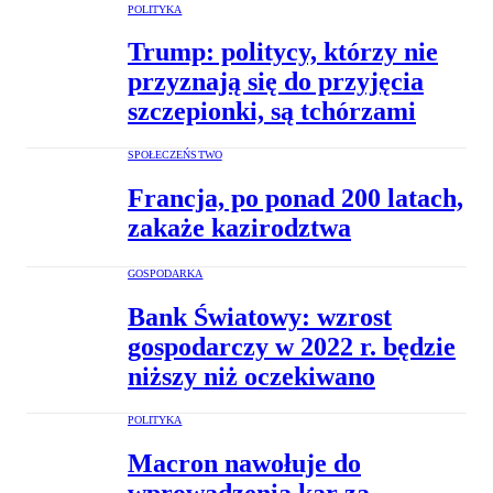
POLITYKA
Trump: politycy, którzy nie
przyznają się do przyjęcia
szczepionki, są tchórzami
SPOŁECZEŃSTWO
Francja, po ponad 200 latach,
zakaże kazirodztwa
GOSPODARKA
Bank Światowy: wzrost
gospodarczy w 2022 r. będzie
niższy niż oczekiwano
POLITYKA
Macron nawołuje do