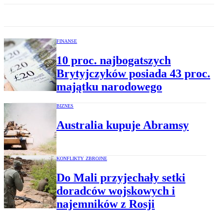
FINANSE
10 proc. najbogatszych
Brytyjczyków posiada 43 proc.
majątku narodowego
BIZNES
Australia kupuje Abramsy
KONFLIKTY ZBROJNE
Do Mali przyjechały setki
doradców wojskowych i
najemników z Rosji