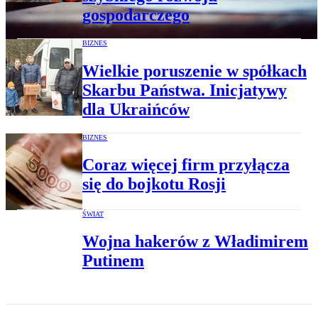
gospodarczego
BIZNES
Wielkie poruszenie w spółkach
Skarbu Państwa. Inicjatywy
dla Ukraińców
BIZNES
Coraz więcej firm przyłącza
się do bojkotu Rosji
ŚWIAT
Wojna hakerów z Władimirem
Putinem