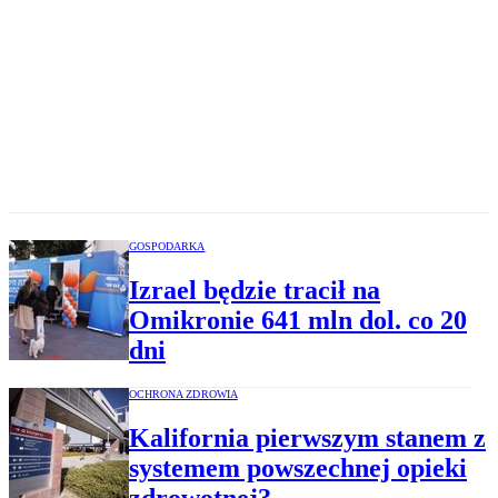
GOSPODARKA
Izrael będzie tracił na
Omikronie 641 mln dol. co 20
dni
OCHRONA ZDROWIA
Kalifornia pierwszym stanem z
systemem powszechnej opieki
zdrowotnej?