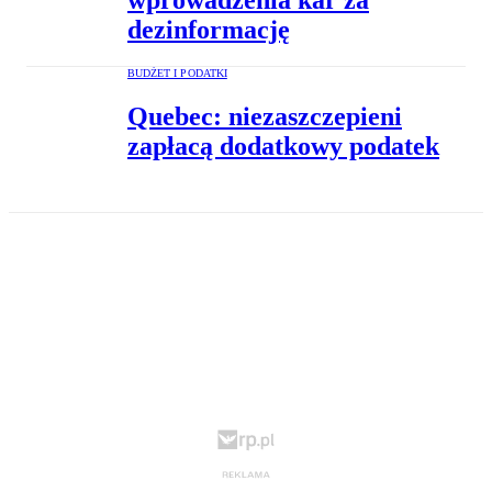
wprowadzenia kar za
dezinformację
BUDŻET I PODATKI
Quebec: niezaszczepieni
zapłacą dodatkowy podatek