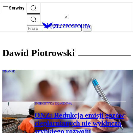
Serwisy
Dawid Piotrowski
FINANSE
17. edycja Akademii Liderów ALRK
zaprasza
ENERGETYKA ZAWODOWA
ONZ: Redukcja emisji gazów
cieplarnianych nie wyklucza
szybkiego rozwoju