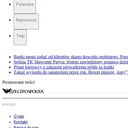
Polecane
Najnowsze
Tagi
Banki mogą żądać od klientów skanu dowodu osobistego. Praw
Sędzia TK Sławomir Patyra: Jestem zawiedziony postawą dzisiej
Pijani kierowcy z zakazem prowadzenia pójdą za kratki
Zakaz wyjazdu do sanatorium przez rok. Resort planuje „kary”
Promowane treści
KONTAKT
O nas
Kontakt
Napisz do nas