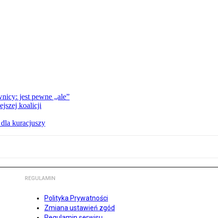
nicy: jest pewne „ale”
szej koalicji
 dla kuracjuszy
REGULAMIN
Polityka Prywatności
Zmiana ustawień zgód
Regulamin serwisu