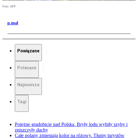
Foto: AFP
p.mal
Powiązane
Polecane
Najnowsze
Tagi
Potężne gradobicie nad Polską. Bryły lodu wybiły szyby i
zniszczyły dachy
Całe polany zmieniają kolor na różowy. Tłumy turystów