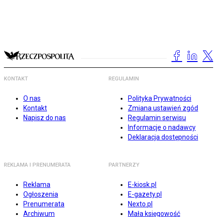
KONTAKT
REGULAMIN
O nas
Polityka Prywatności
Kontakt
Zmiana ustawień zgód
Napisz do nas
Regulamin serwisu
Informacje o nadawcy
Deklaracja dostępności
REKLAMA I PRENUMERATA
PARTNERZY
Reklama
E-kiosk.pl
Ogłoszenia
E-gazety.pl
Prenumerata
Nexto.pl
Archiwum
Mała księgowość