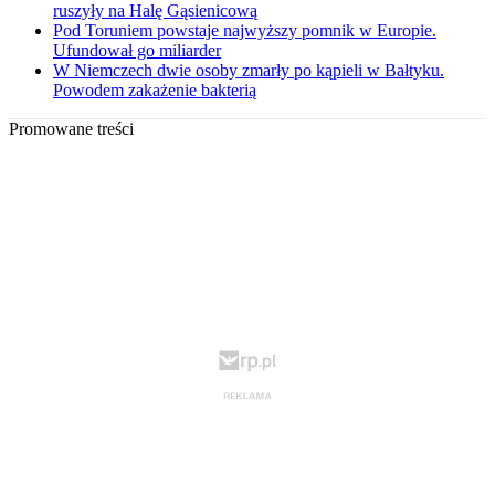
ruszyły na Halę Gąsienicową
Pod Toruniem powstaje najwyższy pomnik w Europie.
Ufundował go miliarder
W Niemczech dwie osoby zmarły po kąpieli w Bałtyku.
Powodem zakażenie bakterią
Promowane treści