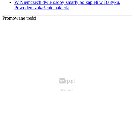
W Niemczech dwie osoby zmarły po kąpieli w Bałtyku.
Powodem zakażenie bakterią
Promowane treści