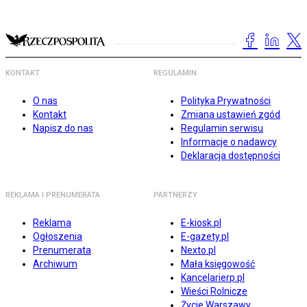
KONTAKT
REGULAMIN
O nas
Polityka Prywatności
Kontakt
Zmiana ustawień zgód
Napisz do nas
Regulamin serwisu
Informacje o nadawcy
Deklaracja dostępności
REKLAMA I PRENUMERATA
PARTNERZY
Reklama
E-kiosk.pl
Ogłoszenia
E-gazety.pl
Prenumerata
Nexto.pl
Archiwum
Mała księgowość
Kancelarierp.pl
Wieści Rolnicze
Życie Warszawy