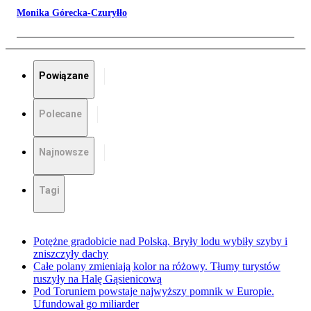
Monika Górecka-Czuryłło
Powiązane
Polecane
Najnowsze
Tagi
Potężne gradobicie nad Polską. Bryły lodu wybiły szyby i
zniszczyły dachy
Całe polany zmieniają kolor na różowy. Tłumy turystów
ruszyły na Halę Gąsienicową
Pod Toruniem powstaje najwyższy pomnik w Europie.
Ufundował go miliarder