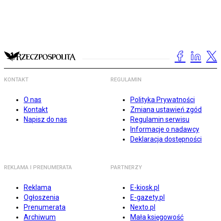
KONTAKT
REGULAMIN
O nas
Polityka Prywatności
Kontakt
Zmiana ustawień zgód
Napisz do nas
Regulamin serwisu
Informacje o nadawcy
Deklaracja dostępności
REKLAMA I PRENUMERATA
PARTNERZY
Reklama
E-kiosk.pl
Ogłoszenia
E-gazety.pl
Prenumerata
Nexto.pl
Archiwum
Mała księgowość