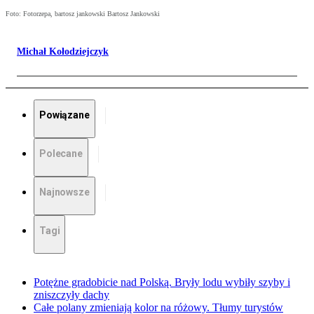
Foto: Fotorzepa, bartosz jankowski Bartosz Jankowski
Michał Kołodziejczyk
Powiązane
Polecane
Najnowsze
Tagi
Potężne gradobicie nad Polską. Bryły lodu wybiły szyby i
zniszczyły dachy
Całe polany zmieniają kolor na różowy. Tłumy turystów