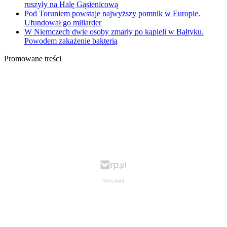
ruszyły na Halę Gąsienicową
Pod Toruniem powstaje najwyższy pomnik w Europie.
Ufundował go miliarder
W Niemczech dwie osoby zmarły po kąpieli w Bałtyku.
Powodem zakażenie bakterią
Promowane treści