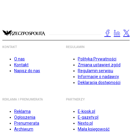
KONTAKT
REGULAMIN
O nas
Polityka Prywatności
Kontakt
Zmiana ustawień zgód
Napisz do nas
Regulamin serwisu
Informacje o nadawcy
Deklaracja dostępności
REKLAMA I PRENUMERATA
PARTNERZY
Reklama
E-kiosk.pl
Ogłoszenia
E-gazety.pl
Prenumerata
Nexto.pl
Archiwum
Mała księgowość