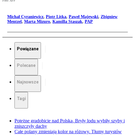
Foto: AFP
Michał Cyraniewicz
,
Piotr Litka
,
Paweł Majewski
,
Zbigniew
Mentzel
,
Marta Mizuro
,
Kamilla Staszak
,
PAP
Powiązane
Polecane
Najnowsze
Tagi
Potężne gradobicie nad Polską. Bryły lodu wybiły szyby i
zniszczyły dachy
Całe polany zmieniają kolor na różowy. Tłumy turystów