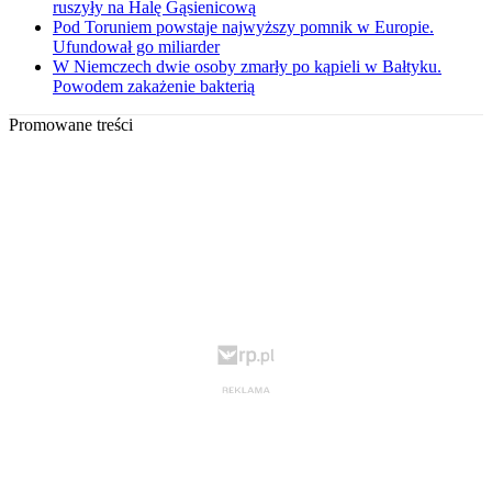
ruszyły na Halę Gąsienicową
Pod Toruniem powstaje najwyższy pomnik w Europie.
Ufundował go miliarder
W Niemczech dwie osoby zmarły po kąpieli w Bałtyku.
Powodem zakażenie bakterią
Promowane treści