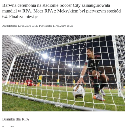
Barwna ceremonia na stadionie Soccer City zainaugurowała
mundial w RPA. Mecz RPA z Meksykiem był pierwszym spośród
64. Finał za miesiąc
Aktualizacja:
12.06.2010 03:20
Publikacja:
11.06.2010 16:25
Bramka dla RPA