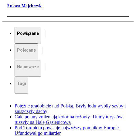
Łukasz Majchrzyk
Powiązane
Polecane
Najnowsze
Tagi
Potężne gradobicie nad Polską. Bryły lodu wybiły szyby i
zniszczyły dachy
Całe polany zmieniają kolor na różowy. Tłumy turystów
ruszyły na Halę Gąsienicową
Pod Toruniem powstaje najwyższy pomnik w Europie.
Ufundował go miliarder