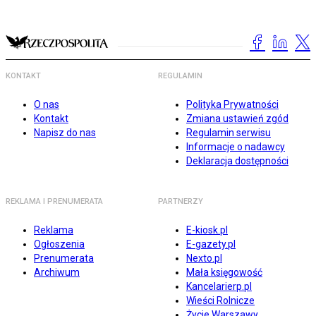
KONTAKT
REGULAMIN
O nas
Polityka Prywatności
Kontakt
Zmiana ustawień zgód
Napisz do nas
Regulamin serwisu
Informacje o nadawcy
Deklaracja dostępności
REKLAMA I PRENUMERATA
PARTNERZY
Reklama
E-kiosk.pl
Ogłoszenia
E-gazety.pl
Prenumerata
Nexto.pl
Archiwum
Mała księgowość
Kancelarierp.pl
Wieści Rolnicze
Życie Warszawy