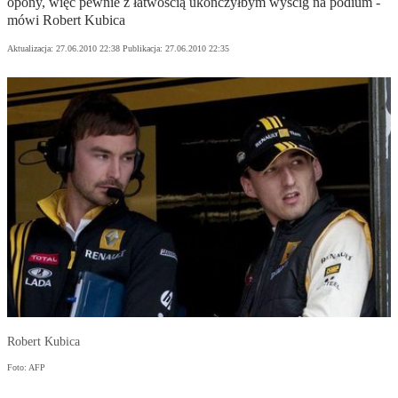
opony, więc pewnie z łatwością ukończyłbym wyścig na podium -
mówi Robert Kubica
Aktualizacja:
27.06.2010 22:38
Publikacja:
27.06.2010 22:35
Robert Kubica
Foto: AFP