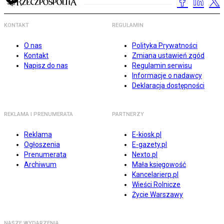
KONTAKT
REGULAMIN
O nas
Polityka Prywatności
Kontakt
Zmiana ustawień zgód
Napisz do nas
Regulamin serwisu
Informacje o nadawcy
Deklaracja dostępności
REKLAMA I PRENUMERATA
PARTNERZY
Reklama
E-kiosk.pl
Ogłoszenia
E-gazety.pl
Prenumerata
Nexto.pl
Archiwum
Mała księgowość
Kancelarierp.pl
Wieści Rolnicze
Życie Warszawy
NASZE WYDARZENIA