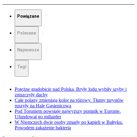
Powiązane
Polecane
Najnowsze
Tagi
Potężne gradobicie nad Polską. Bryły lodu wybiły szyby i
zniszczyły dachy
Całe polany zmieniają kolor na różowy. Tłumy turystów
ruszyły na Halę Gąsienicową
Pod Toruniem powstaje najwyższy pomnik w Europie.
Ufundował go miliarder
W Niemczech dwie osoby zmarły po kąpieli w Bałtyku.
Powodem zakażenie bakterią