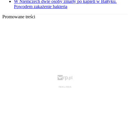
W Niemczech dwie osoby zmarły po kąpieli w Bałtyku.
Powodem zakażenie bakterią
Promowane treści