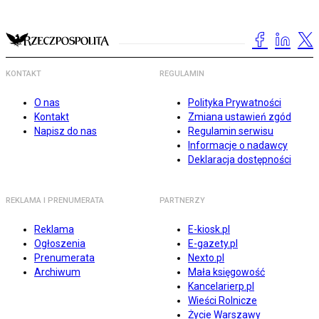
KONTAKT
REGULAMIN
O nas
Polityka Prywatności
Kontakt
Zmiana ustawień zgód
Napisz do nas
Regulamin serwisu
Informacje o nadawcy
Deklaracja dostępności
REKLAMA I PRENUMERATA
PARTNERZY
Reklama
E-kiosk.pl
Ogłoszenia
E-gazety.pl
Prenumerata
Nexto.pl
Archiwum
Mała księgowość
Kancelarierp.pl
Wieści Rolnicze
Życie Warszawy