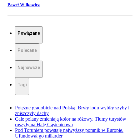
Paweł Wilkowicz
Powiązane
Polecane
Najnowsze
Tagi
Potężne gradobicie nad Polską. Bryły lodu wybiły szyby i
zniszczyły dachy
Całe polany zmieniają kolor na różowy. Tłumy turystów
ruszyły na Halę Gąsienicową
Pod Toruniem powstaje najwyższy pomnik w Europie.
Ufundował go miliarder