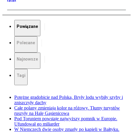
Powiązane
Polecane
Najnowsze
Tagi
Potężne gradobicie nad Polską. Bryły lodu wybiły szyby i
zniszczyły dachy
Całe polany zmieniają kolor na różowy. Tłumy turystów
ruszyły na Halę Gąsienicową
Pod Toruniem powstaje najwyższy pomnik w Europie.
Ufundował go miliarder
W Niemczech dwie osoby zmarły po kąpieli w Bałtyku.