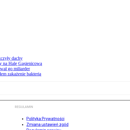
zczyły dachy
ły na Halę Gąsienicową
ał go miliarder
em zakażenie bakterią
REGULAMIN
Polityka Prywatności
Zmiana ustawień zgód