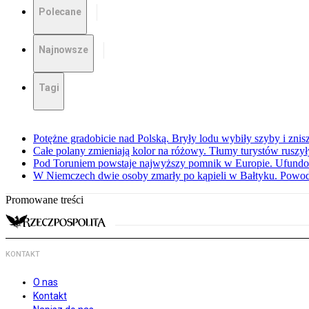
Polecane
Najnowsze
Tagi
Potężne gradobicie nad Polską. Bryły lodu wybiły szyby i znis
Całe polany zmieniają kolor na różowy. Tłumy turystów ruszy
Pod Toruniem powstaje najwyższy pomnik w Europie. Ufundow
W Niemczech dwie osoby zmarły po kąpieli w Bałtyku. Powod
Promowane treści
KONTAKT
O nas
Kontakt