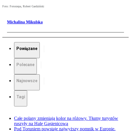
Foto: Fotorzepa, Robert Gardziński
Michalina Mikulska
Powiązane
Polecane
Najnowsze
Tagi
Całe polany zmieniają kolor na różowy. Tłumy turystów
ruszyły na Halę Gąsienicową
Pod Toruniem powstaje najwyższy pomnik w Europie.