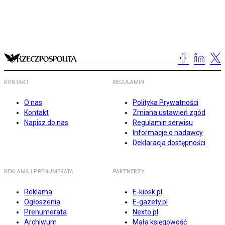
KONTAKT
REGULAMIN
O nas
Polityka Prywatności
Kontakt
Zmiana ustawień zgód
Napisz do nas
Regulamin serwisu
Informacje o nadawcy
Deklaracja dostępności
REKLAMA I PRENUMERATA
PARTNERZY
Reklama
E-kiosk.pl
Ogłoszenia
E-gazety.pl
Prenumerata
Nexto.pl
Archiwum
Mała księgowość