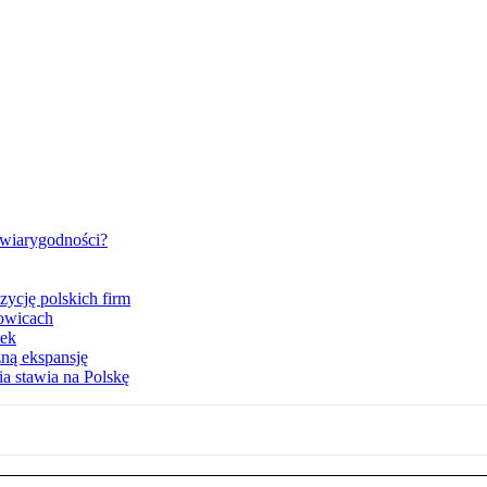
t wiarygodności?
zycję polskich firm
towicach
nek
zną ekspansję
a stawia na Polskę