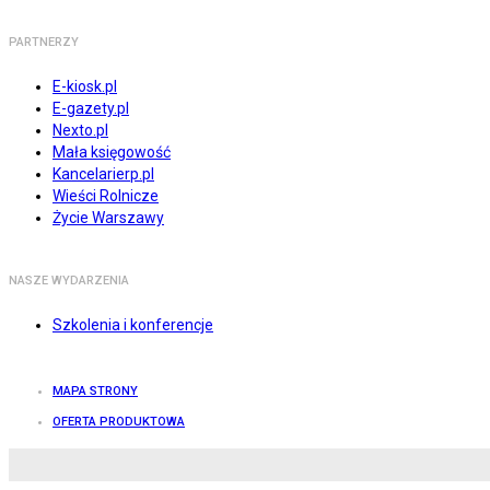
PARTNERZY
E-kiosk.pl
E-gazety.pl
Nexto.pl
Mała księgowość
Kancelarierp.pl
Wieści Rolnicze
Życie Warszawy
NASZE WYDARZENIA
Szkolenia i konferencje
MAPA STRONY
OFERTA PRODUKTOWA