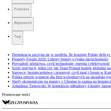
Polecane
Najnowsze
Tagi
Demokracja zaczyna się w portfelu. Ile kosztuje Polskę deficy
Property Forum 2026: Liderzy branży o rynku nieruchomości
Przyszłość górnictwa, czyli technologie, energia i efektywność
Sześć instytucji, jeden cel: jak Team Poland buduje globalną po
Surowce, bezpieczeństwo i przemysł, czyli targi i forum w Ka
Polska oferuje wsparcie dla firm wchodzących na ukraiński ry
Strefy ekonomiczne na granicy z Ukrainą to szansa na bezpiec
Arkadiusz Tarnowski: W kontekście odbudowy Ukrainy Japoni
Promowane treści