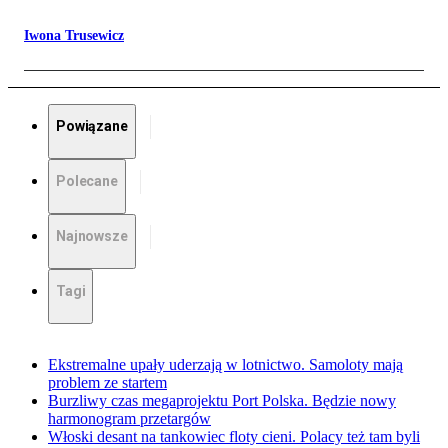
Iwona Trusewicz
Powiązane
Polecane
Najnowsze
Tagi
Ekstremalne upały uderzają w lotnictwo. Samoloty mają
problem ze startem
Burzliwy czas megaprojektu Port Polska. Będzie nowy
harmonogram przetargów
Włoski desant na tankowiec floty cieni. Polacy też tam byli