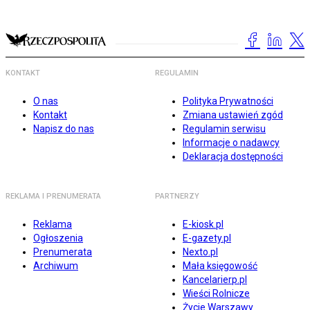
KONTAKT
REGULAMIN
O nas
Polityka Prywatności
Kontakt
Zmiana ustawień zgód
Napisz do nas
Regulamin serwisu
Informacje o nadawcy
Deklaracja dostępności
REKLAMA I PRENUMERATA
PARTNERZY
Reklama
E-kiosk.pl
Ogłoszenia
E-gazety.pl
Prenumerata
Nexto.pl
Archiwum
Mała księgowość
Kancelarierp.pl
Wieści Rolnicze
Życie Warszawy