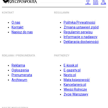
KONTAKT
REGULAMIN
O nas
Polityka Prywatności
Kontakt
Zmiana ustawień zgód
Napisz do nas
Regulamin serwisu
Informacje o nadawcy
Deklaracja dostępności
REKLAMA I PRENUMERATA
PARTNERZY
Reklama
E-kiosk.pl
Ogłoszenia
E-gazety.pl
Prenumerata
Nexto.pl
Archiwum
Mała księgowość
Kancelarierp.pl
Wieści Rolnicze
Życie Warszawy