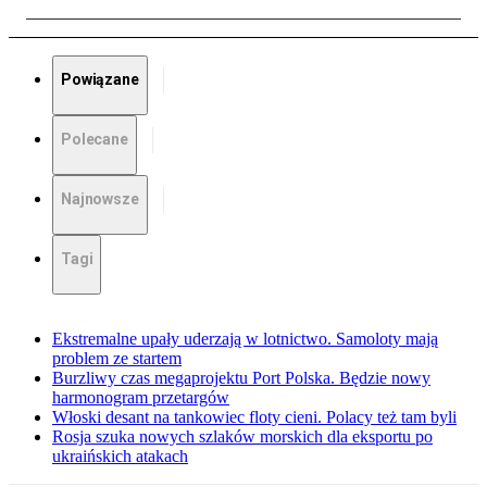
Powiązane
Polecane
Najnowsze
Tagi
Ekstremalne upały uderzają w lotnictwo. Samoloty mają
problem ze startem
Burzliwy czas megaprojektu Port Polska. Będzie nowy
harmonogram przetargów
Włoski desant na tankowiec floty cieni. Polacy też tam byli
Rosja szuka nowych szlaków morskich dla eksportu po
ukraińskich atakach