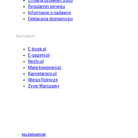
Zmiana ustawień zgód
Regulamin serwisu
Informacje o nadawcy
Deklaracja dostępności
PARTNERZY
E-kiosk.pl
E-gazety.pl
Nexto.pl
Mała księgowość
Kancelarierp.pl
Wieści Rolnicze
Życie Warszawy
KALENDARIUM