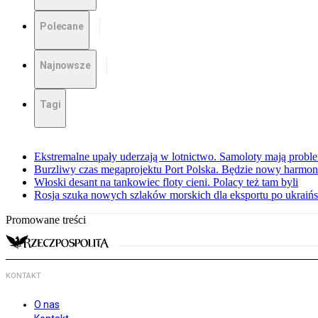
Polecane
Najnowsze
Tagi
Ekstremalne upały uderzają w lotnictwo. Samoloty mają proble
Burzliwy czas megaprojektu Port Polska. Będzie nowy harmo
Włoski desant na tankowiec floty cieni. Polacy też tam byli
Rosja szuka nowych szlaków morskich dla eksportu po ukraińs
Promowane treści
KONTAKT
O nas