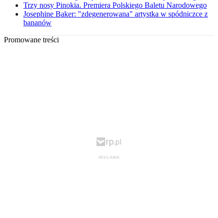
Trzy nosy Pinokia. Premiera Polskiego Baletu Narodowego
Josephine Baker: "zdegenerowana" artystka w spódniczce z
bananów
Promowane treści