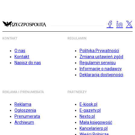
KONTAKT
REGULAMIN
O nas
Polityka Prywatności
Kontakt
Zmiana ustawień zgód
Napisz do nas
Regulamin serwisu
Informacje o nadawcy
Deklaracja dostępności
REKLAMA I PRENUMERATA
PARTNERZY
Reklama
E-kiosk.pl
Ogłoszenia
E-gazety.pl
Prenumerata
Nexto.pl
Archiwum
Mała księgowość
Kancelarierp.pl
Wieści Rolnicze