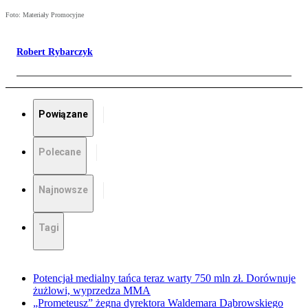
Foto: Materiały Promocyjne
Robert Rybarczyk
Powiązane
Polecane
Najnowsze
Tagi
Potencjał medialny tańca teraz warty 750 mln zł. Dorównuje
żużlowi, wyprzedza MMA
„Prometeusz” żegna dyrektora Waldemara Dąbrowskiego